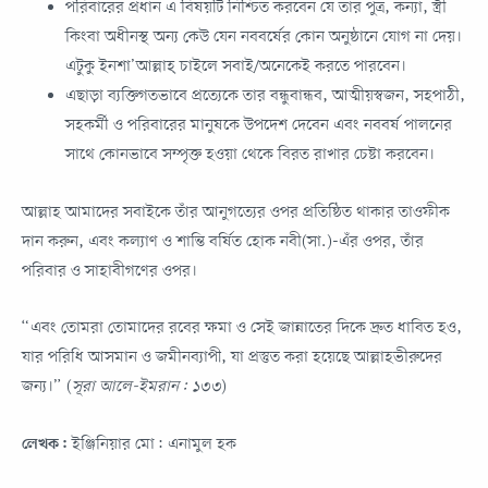
পরিবারের প্রধান এ বিষয়টি নিশ্চিত করবেন যে তার পুত্র, কন্যা, স্ত্রী
কিংবা অধীনস্থ অন্য কেউ যেন নববর্ষের কোন অনুষ্ঠানে যোগ না দেয়।
এটুকু ইনশা’আল্লাহ্ চাইলে সবাই/অনেকেই করতে পারবেন।
এছাড়া ব্যক্তিগতভাবে প্রত্যেকে তার বন্ধুবান্ধব, আত্মীয়স্বজন, সহপাঠী,
সহকর্মী ও পরিবারের মানুষকে উপদেশ দেবেন এবং নববর্ষ পালনের
সাথে কোনভাবে সম্পৃক্ত হওয়া থেকে বিরত রাখার চেষ্টা করবেন।
আল্লাহ আমাদের সবাইকে তাঁর আনুগত্যের ওপর প্রতিষ্ঠিত থাকার তাওফীক
দান করুন, এবং কল্যাণ ও শান্তি বর্ষিত হোক নবী(সা.)-এঁর ওপর, তাঁর
পরিবার ও সাহাবীগণের ওপর।
“এবং তোমরা তোমাদের রবের ক্ষমা ও সেই জান্নাতের দিকে দ্রুত ধাবিত হও,
যার পরিধি আসমান ও জমীনব্যাপী, যা প্রস্তুত করা হয়েছে আল্লাহভীরুদের
জন্য।” (
সূরা আলে-ইমরান: ১৩৩
)
লেখক:
ইঞ্জিনিয়ার মো: এনামুল হক