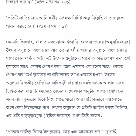
নির্ধারণ করেছি।’ (
আল-মায়িদাহ : ৪৮
)
‘প্রতিটি জাতির জন্য আমি ধর্মীয় উপলক্ষ নির্দিষ্ট করে দিয়েছি যা তাদেরকে
পালন করতে হয়।’ (
আল-হাজ্জ্ব : ৬৭
)
যেমনটি কিবলাহ, সালাত এবং সাওম ইত্যাদি। সেজন্য তাদের [অমুসলিমদের]
উৎসব-অনুষ্ঠানে অংশ নেয়া আর তাদের ধর্মীয় আচার-অনুষ্ঠানে অংশ নেয়ার
মধ্যে কোন পার্থক্য নেই। এই উৎসব-অনুষ্ঠানের সাথে একমত পোষণ করা অর্থ
কুফরের সাথে একমত পোষণ করা। আর এসবের একাংশের সাথে একমত
পোষণ করা অর্থ কুফরের শাখাবিশেষের সাথে একমত হওয়া। উৎসব-
অনুষ্ঠানাদি স্বকীয় বৈশিষ্ট্যের অধিকারী যার দ্বারা ধর্মগুলোকে আলাদাভাবে
চিহ্নিত করা যায়। নিঃসন্দেহে তাদের সাথে এসব অনুষ্ঠান পালনে যোগ দেয়া
একজনকে কুফরের দিকে নিয়ে যেতে পারে। আর বাহ্যিকভাবে এগুলোতে
অংশ নেয়া নিঃসন্দেহে পাপ। উৎসব অনুষ্ঠান যে প্রতিটি জাতির স্বকীয় বৈশিষ্ট্য,
এর প্রতি রাসূলুল্লাহ(সা.) ইঙ্গিত করেছেন, যখন তিনি বলেন:
‘প্রত্যেক জাতির নিজস্ব ঈদ রয়েছে, আর এটা আমাদের ঈদ।’ (
বুখারী,