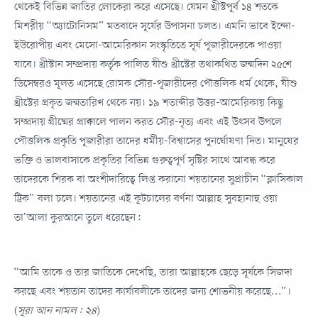
থেকেই বিভিন্ন জাতির লোকেরা করে এসেছে। যেমন খ্রীস্টপূর্ব ১৪ শতকে
মিশরীয় “অ্যাটোনিসম” মতবাদে সূর্যের উপাসনা চলত। এমনি ভাবে ইন্দো-
ইউরোপীয় এবং মেসো-আমেরিকান সংস্কৃতিতে সূর্য পূজারীদেরকে পাওয়া
যাবে। খ্রীস্টান সম্প্রদায় কর্তৃক পালিত যীশু খ্রীস্টের তথাকথিত জন্মদিন ২৫শে
ডিসেম্বরও মূলত এসেছে রোমক সৌর-পূজারীদের পৌত্তলিক ধর্ম থেকে, যীশু
খ্রীস্টের প্রকৃত জন্মতারিখ থেকে নয়। ১৯ শতাব্দীর উত্তর-আমেরিকায় কিছু
সম্প্রদায় গ্রীষ্মের প্রাক্কালে পালন করত সৌর-নৃত্য এবং এই উৎসব উপলে
পৌত্তলিক প্রকৃতি পূজারীরা তাদের ধর্মীয়-বিশ্বাসের পুনর্ঘোষণা দিত। মানুষের
ভক্তি ও ভালবাসাকে প্রকৃতির বিভিন্ন গুরুত্বপূর্ণ সৃষ্টির সাথে আবদ্ধ করে
তাদেরকে শিরক বা অংশীদারিত্বে লিপ্ত করানো শয়তানের সুপ্রাচীন “ক্লাসিকাল
ট্রিক” বলা চলে। শয়তানের এই কূটচালের বর্ণনা আল্লাহ সুবহানাহু ওয়া
তা’আলা কুরআনে তুলে ধরেছেন:
“আমি তাকে ও তার জাতিকে দেখেছি, তারা আল্লাহকে ছেড়ে সূর্যকে সিজদা
করছে এবং শয়তান তাদের কার্যাবলীকে তাদের জন্য শোভনীয় করেছে…”।
(
সূরা আন নামল: ২৪
)