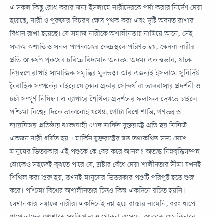
এ সকল কিছু রোধ করার জন্য ইসলামে নারীদেরকে পর্দা করার নির্দেশ দেয়া
হয়েছে, নারী ও পুরুষের বিচরণ ক্ষেত্র পৃথক করা এবং দৃষ্টি অবনত রাখার
বিধান রাখা হয়েছে। যে সমাজ নারীকে অশালীনতায় নামিয়ে আনে, সেই
সমাজ অশান্তি ও সকল পাপকাজের কেন্দ্রস্থলে পরিণত হয়, কেননা নারীর
প্রতি আকর্ষণ পুরুষের চরিত্রে বিদ্যমান অন্যতম অদম্য এক স্বভাব, যাকে
নিয়ন্ত্রণে রাখাই সামাজিক সমৃদ্ধির মূলতত্ত্ব। আর এজন্যই ইসলামে সুনির্দিষ্ট
বৈবাহিক সম্পর্কের বাইরে যে কোন প্রকার সৌন্দর্য বা ভালবাসার প্রদর্শনী ও
চর্চা সম্পূর্ণ নিষিদ্ধ। এ ব্যাপারে শৈথিল্য প্রদর্শনের ফলাফল দেখতে চাইলে
পশ্চিমা বিশ্বের দিকে তাকানোই যথেষ্ট, গোটা বিশ্বে শান্তি, গণতন্ত্র ও
ন্যায়বিচার প্রতিষ্ঠার ঝান্ডাবাহী খোদ মার্কিন যুক্তরাষ্ট্রে প্রতি ছয় মিনিটে
একজন নারী ধর্ষিত হয় । মার্কিন যুক্তরাষ্ট্রের মত তথাকথিত সভ্য দেশে
মানুষের ভিতরকার এই পশুকে কে বের করে আনল? অত্যন্ত নিম্নবুদ্ধিসম্পন্ন
লোকেও সহজেই বুঝতে পারে যে, স্রষ্টার বেঁধে দেয়া শালীনতার সীমা যখনই
শিথিল করা শুরু হয়, তখনই মানুষের ভিতরকার পশুটি পরিপুষ্ট হতে শুরু
করে। পশ্চিমা বিশ্বের অশালীনতার চিত্রও কিন্তু একদিনে রচিত হয়নি।
সেখানকার সমাজে নারীরা একদিনেই নগ্ন হয়ে রাস্তায় নামেনি, বরং ধাপে
ধাপে তাদের পোশাকে সংক্ষিপ্ততা ও যৌনতা এসেছে, আজকে যেমনিভাবে