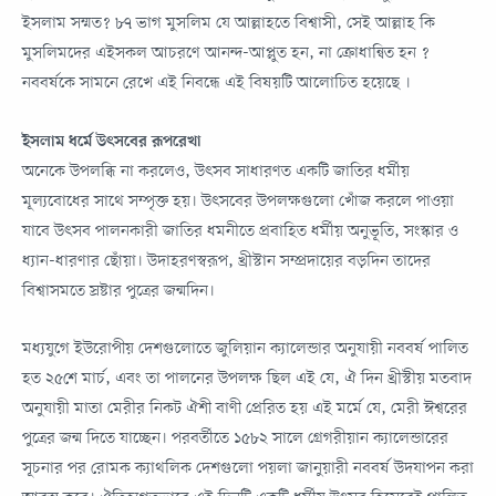
ইসলাম সম্মত? ৮৭ ভাগ মুসলিম যে আল্লাহতে বিশ্বাসী, সেই আল্লাহ কি
মুসলিমদের এইসকল আচরণে আনন্দ-আপ্লুত হন, না ক্রোধান্বিত হন ?
নববর্ষকে সামনে রেখে এই নিবন্ধে এই বিষয়টি আলোচিত হয়েছে ।
ইসলাম ধর্মে উৎসবের রূপরেখা
অনেকে উপলব্ধি না করলেও, উৎসব সাধারণত একটি জাতির ধর্মীয়
মূল্যবোধের সাথে সম্পৃক্ত হয়। উৎসবের উপলক্ষগুলো খোঁজ করলে পাওয়া
যাবে উৎসব পালনকারী জাতির ধমনীতে প্রবাহিত ধর্মীয় অনুভূতি, সংস্কার ও
ধ্যান-ধারণার ছোঁয়া। উদাহরণস্বরূপ, খ্রীস্টান সম্প্রদায়ের বড়দিন তাদের
বিশ্বাসমতে স্রষ্টার পুত্রের জন্মদিন।
মধ্যযুগে ইউরোপীয় দেশগুলোতে জুলিয়ান ক্যালেন্ডার অনুযায়ী নববর্ষ পালিত
হত ২৫শে মার্চ, এবং তা পালনের উপলক্ষ ছিল এই যে, ঐ দিন খ্রীস্টীয় মতবাদ
অনুযায়ী মাতা মেরীর নিকট ঐশী বাণী প্রেরিত হয় এই মর্মে যে, মেরী ঈশ্বরের
পুত্রের জন্ম দিতে যাচ্ছেন। পরবর্তীতে ১৫৮২ সালে গ্রেগরীয়ান ক্যালেন্ডারের
সূচনার পর রোমক ক্যাথলিক দেশগুলো পয়লা জানুয়ারী নববর্ষ উদযাপন করা