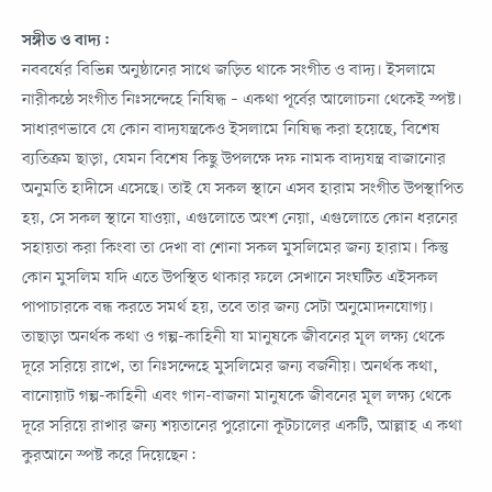
সঙ্গীত ও বাদ্য:
নববর্ষের বিভিন্ন অনুষ্ঠানের সাথে জড়িত থাকে সংগীত ও বাদ্য। ইসলামে
নারীকন্ঠে সংগীত নিঃসন্দেহে নিষিদ্ধ – একথা পূর্বের আলোচনা থেকেই স্পষ্ট।
সাধারণভাবে যে কোন বাদ্যযন্ত্রকেও ইসলামে নিষিদ্ধ করা হয়েছে, বিশেষ
ব্যতিক্রম ছাড়া, যেমন বিশেষ কিছু উপলক্ষে দফ নামক বাদ্যযন্ত্র বাজানোর
অনুমতি হাদীসে এসেছে। তাই যে সকল স্থানে এসব হারাম সংগীত উপস্থাপিত
হয়, সে সকল স্থানে যাওয়া, এগুলোতে অংশ নেয়া, এগুলোতে কোন ধরনের
সহায়তা করা কিংবা তা দেখা বা শোনা সকল মুসলিমের জন্য হারাম। কিন্তু
কোন মুসলিম যদি এতে উপস্থিত থাকার ফলে সেখানে সংঘটিত এইসকল
পাপাচারকে বন্ধ করতে সমর্থ হয়, তবে তার জন্য সেটা অনুমোদনযোগ্য।
তাছাড়া অনর্থক কথা ও গল্প-কাহিনী যা মানুষকে জীবনের মূল লক্ষ্য থেকে
দূরে সরিয়ে রাখে, তা নিঃসন্দেহে মুসলিমের জন্য বর্জনীয়। অনর্থক কথা,
বানোয়াট গল্প-কাহিনী এবং গান-বাজনা মানুষকে জীবনের মূল লক্ষ্য থেকে
দূরে সরিয়ে রাখার জন্য শয়তানের পুরোনো কূটচালের একটি, আল্লাহ এ কথা
কুরআনে স্পষ্ট করে দিয়েছেন: