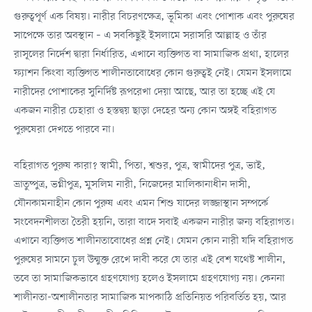
গুরুত্বপূর্ণ এক বিষয়। নারীর বিচরণক্ষেত্র, ভূমিকা এবং পোশাক এবং পুরুষের
সাপেক্ষে তার অবস্থান – এ সবকিছুই ইসলামে সরাসরি আল্লাহ ও তাঁর
রাসূলের নির্দেশ দ্বারা নির্ধারিত, এখানে ব্যক্তিগত বা সামাজিক প্রথা, হালের
ফ্যাশন কিংবা ব্যক্তিগত শালীনতাবোধের কোন গুরুত্বই নেই। যেমন ইসলামে
নারীদের পোশাকের সুনির্দিষ্ট রূপরেখা দেয়া আছে, আর তা হচ্ছে এই যে
একজন নারীর চেহারা ও হস্তদ্বয় ছাড়া দেহের অন্য কোন অঙ্গই বহিরাগত
পুরুষেরা দেখতে পারবে না।
বহিরাগত পুরুষ কারা? স্বামী, পিতা, শ্বশুর, পুত্র, স্বামীদের পুত্র, ভাই,
ভ্রাতুষ্পুত্র, ভগ্নীপুত্র, মুসলিম নারী, নিজেদের মালিকানাধীন দাসী,
যৌনকামনাহীন কোন পুরুষ এবং এমন শিশু যাদের লজ্জাস্থান সম্পর্কে
সংবেদনশীলতা তৈরী হয়নি, তারা বাদে সবাই একজন নারীর জন্য বহিরাগত।
এখানে ব্যক্তিগত শালীনতাবোধের প্রশ্ন নেই। যেমন কোন নারী যদি বহিরাগত
পুরুষের সামনে চুল উন্মুক্ত রেখে দাবী করে যে তার এই বেশ যথেষ্ট শালীন,
তবে তা সামাজিকভাবে গ্রহণযোগ্য হলেও ইসলামে গ্রহণযোগ্য নয়। কেননা
শালীনতা-অশালীনতার সামাজিক মাপকাঠি প্রতিনিয়ত পরিবর্তিত হয়, আর