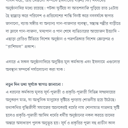
পালন করে, আর সেগুলো সম্পর্কে ইসলামের বক্তব্য কি? নববর্ষের
অনুষ্ঠানাদির মধ্যে রয়েছে: পটকা ফুটিয়ে বা আতশবাজি পুড়িয়ে রাত ১২টায়
হৈ হুল্লোড় করে পরিবেশ ও প্রতিবেশের শান্তি বিনষ্ট করে নববর্ষকে স্বাগত
জানানো, ব্যান্ড সঙ্গীত বা অন্যান্য গান-বাজনার ব্যবস্থা, সম্ভ্রান্ত পল্লীর বাড়ীতে
বা ক্লাবে গান-বাজনা, মদ্যপান ও পান শেষে ব্যভিচারের আয়োজন ইত্যাদি –
এছাড়া রেডিও টিভিতে বিশেষ অনুষ্ঠান ও পত্রপত্রিকার বিশেষ ক্রোড়পত্র ও
“রাশিফল” প্রকাশ।
এবারে এ সকল অনুষ্ঠানাদিতে অনুষ্ঠিত মূল কর্মকান্ড এবং ইসলামে এগুলোর
অবস্থান সম্পর্কে পর্যালোচনা করা যাক:
নতুন দিন তথা সূর্যকে স্বাগত জানানো:
এ ধরনের কর্মকান্ড মূলত সূর্য-পূজারী ও প্রকৃতি-পূজারী বিভিন্ন সম্প্রদায়ের
অনুকরণ মাত্র, যা আধুনিক মানুষের দৃষ্টিতে পুনরায় শোভনীয় হয়ে উঠেছে।
তথাকথিত বুদ্ধিজীবী সমাজের অনেকেরই ধর্মের নাম শোনামাত্র গাত্রদাহ সৃষ্টি
হলেও প্রকৃতি-পূজারী আদিম ধর্মের ধর্মীয় অনুষ্ঠানের নকল করতে তাদের
অন্তরে অসাধারণ পুলক অনুভূত হয়। সূর্য ও প্রকৃতির পূজা বহু প্রাচীন কাল