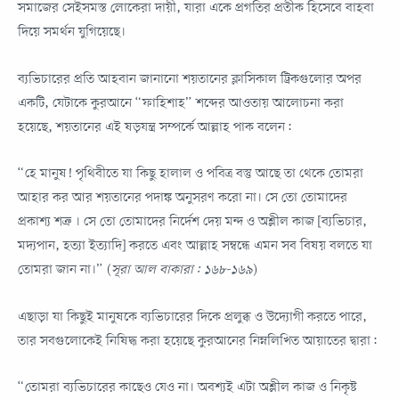
সমাজের সেইসমস্ত লোকেরা দায়ী, যারা একে প্রগতির প্রতীক হিসেবে বাহবা
দিয়ে সমর্থন যুগিয়েছে।
ব্যভিচারের প্রতি আহবান জানানো শয়তানের ক্লাসিকাল ট্রিকগুলোর অপর
একটি, যেটাকে কুরআনে “ফাহিশাহ” শব্দের আওতায় আলোচনা করা
হয়েছে, শয়তানের এই ষড়যন্ত্র সম্পর্কে আল্লাহ পাক বলেন:
“হে মানুষ! পৃথিবীতে যা কিছু হালাল ও পবিত্র বস্তু আছে তা থেকে তোমরা
আহার কর আর শয়তানের পদাঙ্ক অনুসরণ করো না। সে তো তোমাদের
প্রকাশ্য শত্রু । সে তো তোমাদের নির্দেশ দেয় মন্দ ও অশ্লীল কাজ [ব্যভিচার,
মদ্যপান, হত্যা ইত্যাদি] করতে এবং আল্লাহ সম্বন্ধে এমন সব বিষয় বলতে যা
তোমরা জান না।” (
সূরা আল বাকারা: ১৬৮-১৬৯
)
এছাড়া যা কিছুই মানুষকে ব্যভিচারের দিকে প্রলুব্ধ ও উদ্যোগী করতে পারে,
তার সবগুলোকেই নিষিদ্ধ করা হয়েছে কুরআনের নিম্নলিখিত আয়াতের দ্বারা:
“তোমরা ব্যভিচারের কাছেও যেও না। অবশ্যই এটা অশ্লীল কাজ ও নিকৃষ্ট