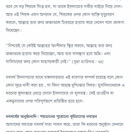
তবে সে বড় শিরকে লিপ্ত হল, যা তাকে ইসলামের গন্ডীর বাইরে নিয়ে গেল।
আর এই শিরক এমন অপরাধ যে, শিরকের ওপর কোন ব্যক্তি মৃত্যুবরণ
করলে, আল্লাহ তার জন্য জান্নাতকে চিরতরে হারাম করে দেবেন বলে ঘোষণা
দিয়েছেন:
“নিশ্চয়ই যে কেউই আল্লাহর অংশীদার স্থির করবে, আল্লাহ তার জন্য
জান্নাতকে হারাম করে দিয়েছেন, আর তার বাসস্থান হবে অগ্নি। এবং
যালিমদের জন্য কোন সাহায্যকারী নেই।” (
সূরা মায়িদাহ: ৭২
)
নববর্ষ উদযাপনের সাথে মঙ্গলময়তার এই ধারণার সম্পর্ক রয়েছে বলে কোন
কোন সূত্রে দাবী করা হয় , যা কিনা অত্যন্ত দুশ্চিন্তার বিষয়। মুসলিমদেরকে এ
ধরনের কুসংস্কার ঝেড়ে ফেলে ইসলামের যে মূলতত্ত্ব: সেই তাওহীদ বা
একত্ববাদের ওপর পরিপূর্ণরূপে প্রতিষ্ঠিত হতে হবে।
নববর্ষের অনুষ্ঠানাদি: শয়তানের পুরোনো কূটচালের নবায়ন
আমাদের সমাজে নববর্ষ যারা পালন করে, তারা কি ধরনের অনুষ্ঠান সেখানে