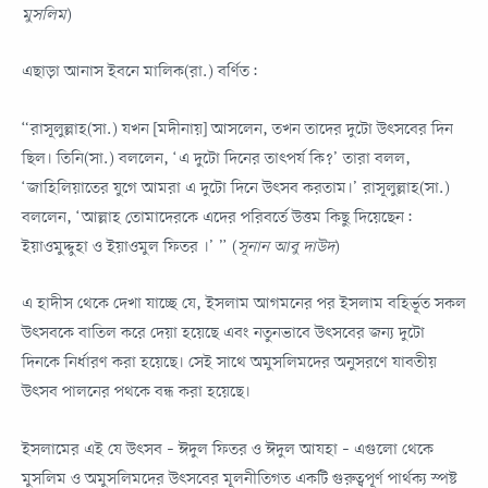
মুসলিম
)
এছাড়া আনাস ইবনে মালিক(রা.) বর্ণিত:
“রাসূলুল্লাহ(সা.) যখন [মদীনায়] আসলেন, তখন তাদের দুটো উৎসবের দিন
ছিল। তিনি(সা.) বললেন, ‘এ দুটো দিনের তাৎপর্য কি?’ তারা বলল,
‘জাহিলিয়াতের যুগে আমরা এ দুটো দিনে উৎসব করতাম।’ রাসূলুল্লাহ(সা.)
বললেন, ‘আল্লাহ তোমাদেরকে এদের পরিবর্তে উত্তম কিছু দিয়েছেন:
ইয়াওমুদ্দুহা ও ইয়াওমুল ফিতর ।’ ” (
সূনান আবু দাউদ
)
এ হাদীস থেকে দেখা যাচ্ছে যে, ইসলাম আগমনের পর ইসলাম বহির্ভূত সকল
উৎসবকে বাতিল করে দেয়া হয়েছে এবং নতুনভাবে উৎসবের জন্য দুটো
দিনকে নির্ধারণ করা হয়েছে। সেই সাথে অমুসলিমদের অনুসরণে যাবতীয়
উৎসব পালনের পথকে বন্ধ করা হয়েছে।
ইসলামের এই যে উৎসব – ঈদুল ফিতর ও ঈদুল আযহা – এগুলো থেকে
মুসলিম ও অমুসলিমদের উৎসবের মূলনীতিগত একটি গুরুত্বপূর্ণ পার্থক্য স্পষ্ট