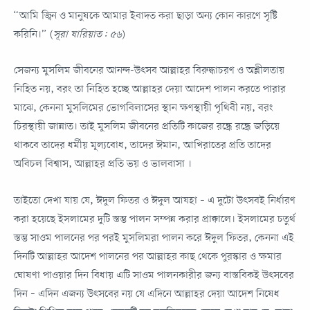
“আমি জ্বিন ও মানুষকে আমার ইবাদত করা ছাড়া অন্য কোন কারণে সৃষ্টি
করিনি।” (
সূরা যারিয়াত: ৫৬
)
সেজন্য মুসলিম জীবনের আনন্দ-উৎসব আল্লাহর বিরুদ্ধাচরণ ও অশ্লীলতায়
নিহিত নয়, বরং তা নিহিত হচ্ছে আল্লাহর দেয়া আদেশ পালন করতে পারার
মাঝে, কেননা মুসলিমের ভোগবিলাসের স্থান ক্ষণস্থায়ী পৃথিবী নয়, বরং
চিরস্থায়ী জান্নাত। তাই মুসলিম জীবনের প্রতিটি কাজের রন্ধ্রে রন্ধ্রে জড়িয়ে
থাকবে তাদের ধর্মীয় মূল্যবোধ, তাদের ঈমান, আখিরাতের প্রতি তাদের
অবিচল বিশ্বাস, আল্লাহর প্রতি ভয় ও ভালবাসা ।
তাইতো দেখা যায় যে, ঈদুল ফিতর ও ঈদুল আযহা – এ দুটো উৎসবই নির্ধারণ
করা হয়েছে ইসলামের দুটি স্তম্ভ পালন সম্পন্ন করার প্রাক্কালে। ইসলামের চতুর্থ
স্তম্ভ সাওম পালনের পর পরই মুসলিমরা পালন করে ঈদুল ফিতর, কেননা এই
দিনটি আল্লাহর আদেশ পালনের পর আল্লাহর কাছ থেকে পুরস্কার ও ক্ষমার
ঘোষণা পাওয়ার দিন বিধায় এটি সাওম পালনকারীর জন্য বাস্তবিকই উৎসবের
দিন – এদিন এজন্য উৎসবের নয় যে এদিনে আল্লাহর দেয়া আদেশ নিষেধ