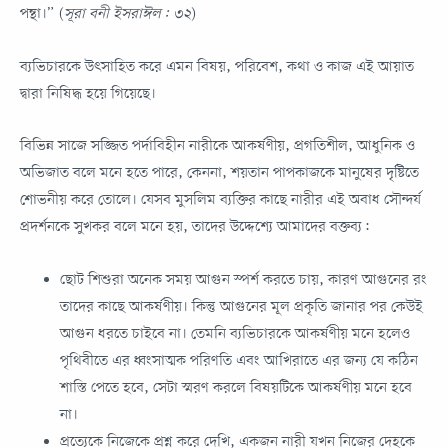
পন্থা।” (
সূরা বনী ইসরাঈল: ৩২
)
ব্যভিচারকে উৎসাহিত করে এমন বিষয়, পরিবেশ, কথা ও কাজ এই আয়াত
দ্বারা নিষিদ্ধ হয়ে গিয়েছে।
বিভিন্ন সাজে সজ্জিত পর্দাবিহীন নারীকে আকর্ষণীয়, প্রগতিশীল, আধুনিক ও
অভিজাত বলে মনে হতে পারে, কেননা, শয়তান পাপকাজকে মানুষের দৃষ্টিতে
শোভনীয় করে তোলে। যেসব মুসলিম ব্যক্তির কাছে নারীর এই অবাধ সৌন্দর্য
প্রদর্শনকে সুখকর বলে মনে হয়, তাদের উদ্দেশ্যে আমাদের বক্তব্য:
ছোট শিশুরা অনেক সময় আগুন স্পর্শ করতে চায়, কারণ আগুনের রং
তাদের কাছে আকর্ষণীয়। কিন্তু আগুনের মূল প্রকৃতি জানার পর কেউই
আগুন ধরতে চাইবে না। তেমনি ব্যভিচারকে আকর্ষণীয় মনে হলেও
পৃথিবীতে এর ধ্বংসাত্মক পরিণতি এবং আখিরাতে এর জন্য যে কঠিন
শাস্তি পেতে হবে, সেটা স্মরণ করলে বিষয়টিকে আকর্ষণীয় মনে হবে
না।
প্রত্যেকে নিজেকে প্রশ্ন করে দেখি, একজন নারী যখন নিজের দেহকে