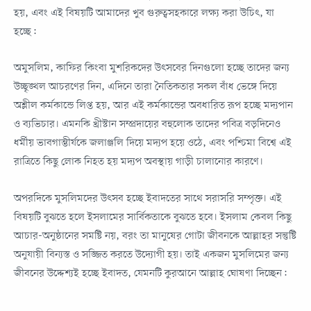
হয়, এবং এই বিষয়টি আমাদের খুব গুরুত্বসহকারে লক্ষ্য করা উচিৎ, যা
হচ্ছে:
অমুসলিম, কাফির কিংবা মুশরিকদের উৎসবের দিনগুলো হচ্ছে তাদের জন্য
উচ্ছৃঙ্খল আচরণের দিন, এদিনে তারা নৈতিকতার সকল বাঁধ ভেঙ্গে দিয়ে
অশ্লীল কর্মকান্ডে লিপ্ত হয়, আর এই কর্মকান্ডের অবধারিত রূপ হচ্ছে মদ্যপান
ও ব্যভিচার। এমনকি খ্রীস্টান সম্প্রদায়ের বহুলোক তাদের পবিত্র বড়দিনেও
ধর্মীয় ভাবগাম্ভীর্যকে জলাঞ্জলি দিয়ে মদ্যপ হয়ে ওঠে, এবং পশ্চিমা বিশ্বে এই
রাত্রিতে কিছু লোক নিহত হয় মদ্যপ অবস্থায় গাড়ী চালানোর কারণে।
অপরদিকে মুসলিমদের উৎসব হচ্ছে ইবাদতের সাথে সরাসরি সম্পৃক্ত। এই
বিষয়টি বুঝতে হলে ইসলামের সার্বিকতাকে বুঝতে হবে। ইসলাম কেবল কিছু
আচার-অনুষ্ঠানের সমষ্টি নয়, বরং তা মানুষের গোটা জীবনকে আল্লাহর সন্তুষ্টি
অনুযায়ী বিন্যস্ত ও সজ্জিত করতে উদ্যোগী হয়। তাই একজন মুসলিমের জন্য
জীবনের উদ্দেশ্যই হচ্ছে ইবাদত, যেমনটি কুরআনে আল্লাহ ঘোষণা দিচ্ছেন: