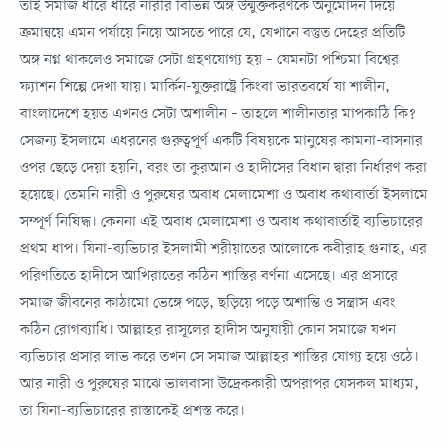
তাই সমাজ ধীরে ধীরে নারীর বিভিন্ন অঙ্গ উন্মুক্তকরণকে অনুমোদন দিয়ে
ক্রমান্বয়ে এমন পর্যায়ে নিয়ে আসতে পারে যে, যেখানে বস্তুত দেহের প্রতিটি
অঙ্গ নগ্ন থাকলেও সমাজে সেটা গ্রহণযোগ্য হয় – যেমনটা পশ্চিমা বিশ্বের
ফ্যাশন শিল্পে দেখা যায়। মার্কিন-যুক্তরাষ্ট্রে কিংবা ভারতবর্ষে যা শালীন,
বাংলাদেশে হয়ত এখনও সেটা অশালীন – তাহলে শালীনতার মাপকাঠি কি?
সেজন্য ইসলামে এধরনের গুরুত্বপূর্ণ একটি বিষয়কে মানুষের কামনা-বাসনার
ওপর ছেড়ে দেয়া হয়নি, বরং তা কুরআন ও হাদীসের বিধান দ্বারা নির্ধারণ করা
হয়েছে। তেমনি নারী ও পুরুষের অবাধ মেলামেশা ও অবাধ কথাবার্তা ইসলামে
সম্পূর্ণ নিষিদ্ধ। কেননা এই অবাধ মেলামেশা ও অবাধ কথাবার্তাই ব্যভিচারের
প্রথম ধাপ। যিনা-ব্যভিচার ইসলামী শরীয়াতের আলোকে কবীরাহ গুনাহ, এর
পরিণতিতে হাদীসে আখিরাতের কঠিন শাস্তির বর্ণনা এসেছে। এর প্রসারে
সমাজ জীবনের কাঠামো ভেঙ্গে পড়ে, ছড়িয়ে পড়ে অশান্তি ও সন্ত্রাস এবং
কঠিন রোগব্যাধি। আল্লাহর রাসূলের হাদীস অনুযায়ী কোন সমাজে যখন
ব্যভিচার প্রসার লাভ করে তখন সে সমাজ আল্লাহর শাস্তির যোগ্য হয়ে ওঠে।
আর নারী ও পুরুষের মাঝে ভালবাসা উদ্রেককারী অপরাপর যেসকল মাধ্যম,
তা যিনা-ব্যভিচারের রাস্তাকেই প্রশস্ত করে।