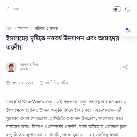
অন্যান্য
পরিবার ও সমাজ
হোম
ইসলামের দৃষ্টিতে নববর্ষ উদযাপন এবং আমাদের
করণীয়
১৬ মিনিটে পঠিত
নববর্ষ বা New Year’s day – এই শব্দগুলো নতুন বছরের আগমন এবং এ
উপলক্ষে আয়োজিত উৎসব-অনুষ্ঠানাদিকে ইঙ্গিত করে। এতদুপলক্ষে নারী-
পুরুষের অবাধ মেলামেশা, হাসিঠাট্টা ও আনন্দ উপভোগ, সাজগোজ করে
নারীদের অবাধ বিচরণ ও সৌন্দর্যের প্রদর্শনী, রাতে অভিজাত এলাকার ক্লাব
ইত্যাদিতে মদ্যপান তথা নাচানাচি, পটকা ফুটানো – এই সবকিছু কতটা