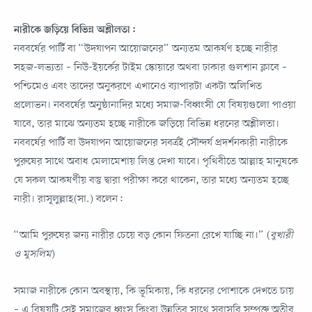
নারীকে জড়িয়ে বিভিন্ন অশ্লীলতা:
নববর্ষের পার্টি বা “উদযাপন আয়োজনের” অন্যতম আকর্ষণ হচ্ছে নারীর
সহজ-লভ্যতা – নিউ-ইয়র্কের টাইম স্কোয়ারে অথবা ঢাকার গুলশান ক্লাবে –
পশ্চিমেও এবং তাদের অনুকরণে এখানেও ব্যাপারটা একটা অলিখিত
প্রলোভন। নববর্ষের অনুষ্ঠানাদির মধ্যে সমাজ-বিধ্বংসী যে বিষয়গুলো পাওয়া
যাবে, তার মাঝে অন্যতম হচ্ছে নারীকে জড়িয়ে বিভিন্ন ধরনের অশ্লীলতা।
নববর্ষের পার্টি বা উদযাপন আয়োজনের সবর্ত্রই সৌন্দর্য প্রদর্শনকারী নারীকে
পুরুষের সাথে অবাধ মেলামেশায় লিপ্ত দেখা যাবে। পৃথিবীতে আল্লাহ মানুষকে
যে সকল আকষর্ণীয় বস্তু দ্বারা পরীক্ষা করে থাকেন, তার মধ্যে অন্যতম হচ্ছে
নারী। রাসূলুল্লাহ(সা.) বলেন:
“আমি পুরুষের জন্য নারীর চেয়ে বড় কোন ফিতনা রেখে যাচ্ছি না।” (
বুখারী
ও মুসলিম
)
সমাজ নারীকে কোন অবস্থায়, কি ভূমিকায়, কি ধরনের পোশাকে দেখতে চায়
– এ বিষয়টি সেই সমাজের ধ্বংস কিংবা উন্নতির সাথে সরাসরি সম্পৃক্ত অতীব