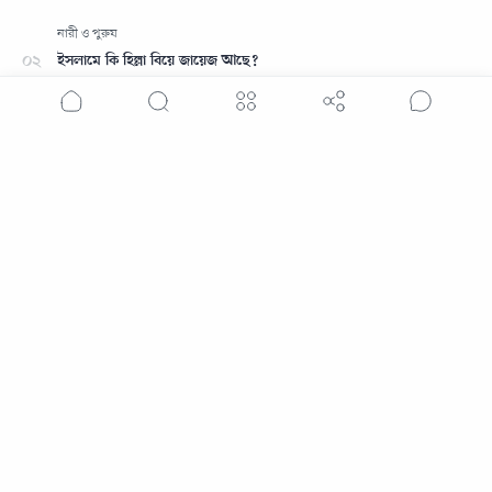
ইসলামে কি হিল্লা বিয়ে জায়েজ আছে?
কালেমা তাইয়্যেবা
ভুলে গোনাহ করে ফেললে সঙ্গে সঙ্গে যে আমল ও দোয়া করবেন
চোগলখুরি কাকে বলে ও এর পরিণাম কী?
©
কুরআনসুন্নাহ.নেট