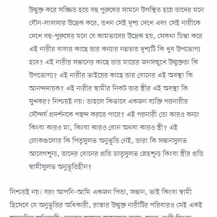
উন্মুক্ত করে সজ্জিত হয়ে বহু পুরুষের সামনে উপস্থিত হয়ে তাদের মনে
যৌন-লালসার উদ্রেক করে, তখন সেই দৃশ্য দেখে এবং সেই নারীকে
দেখে বহু-পুরুষের মনে যে কামভাবের উদ্রেক হয়, সেকথা চিন্তা করে
এই নারীর বাবার কাছে তার কন্যার নগ্নতার দৃশ্যটি কি খুব উপভোগ্য
হবে? এই নারীর সন্তানের কাছে তার মায়ের জনসম্মুখে উন্মুক্ততা কি
উপভোগ্য? এই নারীর ভাইয়ের কাছে তার বোনের এই অবস্থা কি
আনন্দদায়ক? এই নারীর স্বামীর নিকট তার স্ত্রীর এই অবস্থা কি
সুখকর? নিশ্চয়ই নয়। তাহলে কিভাবে একজন ব্যক্তি পরনারীর
সৌন্দর্য প্রদর্শনকে পছন্দ করতে পারে? এই পরনারী তো কারও কন্যা
কিংবা কারও মা, কিংবা কারও বোন অথবা কারও স্ত্রী? এই
লোকগুলোর কি পিতৃসুলভ অনুভূতি নেই, তারা কি সন্তানসুলভ
আবেগশূন্য, তাদের বোনের প্রতি ভ্রাতৃসুলভ স্নেহশূন্য কিংবা স্ত্রীর প্রতি
স্বামীসুলভ অনুভূতিহীন?
নিশ্চয়ই নয়। বরং আপনি-আমি একজন পিতা, সন্তান, ভাই কিংবা স্বামী
হিসেবে যে অনুভূতির অধিকারী, রাস্তার উন্মুক্ত নারীটির পরিবারও সেই একই