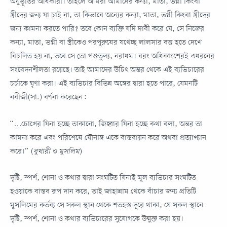
অনুভূতির অধিকারী। তাহলে আমরা আমাদের কন্যা, মাতা, ভগ্নী কিংবা
স্ত্রীদের জন্য যা চাই না, তা কিভাবে অন্যের কন্যা, মাতা, ভগ্নী কিংবা স্ত্রীদের
জন্য কামনা করতে পারি? তবে কোন ব্যক্তি যদি দাবী করে যে, সে নিজের
কন্যা, মাতা, ভগ্নী বা স্ত্রীকেও পরপুরুষের যথেচ্ছ লালসার বস্তু হতে দেখে
বিচলিত হয় না, তবে সে তো পশুতুল্য, নরাধম। বরং অধিকাংশেরই এধরনের
সংবেদনশীলতা রয়েছে। তাই আমাদের উচিৎ অন্তর থেকে এই ব্যভিচারের
চর্চাকে ঘৃণা করা। এই ব্যভিচার বিভিন্ন অঙ্গের দ্বারা হতে পারে, যেমনটি
নবীজী(সা.) বর্ণনা করেছেন:
“…চোখের যিনা হচ্ছে তাকানো, জিহ্বার যিনা হচ্ছে কথা বলা, অন্তর তা
কামনা করে এবং পরিশেষে যৌনাঙ্গ একে বাস্তবায়ন করে অথবা প্রত্যাখ্যান
করে।” (
বুখারী ও মুসলিম
)
দৃষ্টি, স্পর্শ, শোনা ও কথার দ্বারা সংঘটিত যিনাই মূল ব্যভিচার সংঘটিত
হওয়াকে বাস্তব রূপ দান করে, তাই জাহান্নাম থেকে বাঁচার জন্য প্রতিটি
মুসলিমের কর্তব্য সে সকল স্থান থেকে শতহস্ত দূরে থাকা, যে সকল স্থানে
দৃষ্টি, স্পর্শ, শোনা ও কথার ব্যভিচারের সুযোগকে উন্মুক্ত করা হয়।