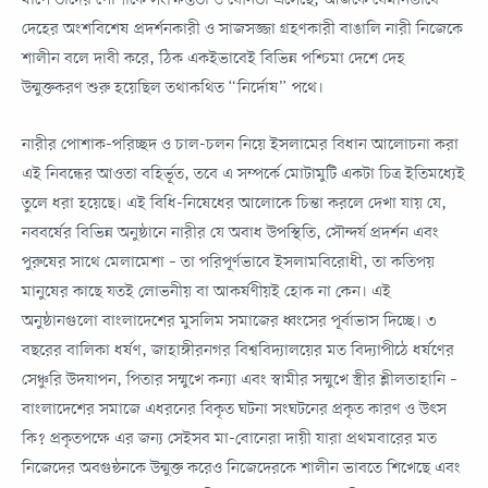
দেহের অংশবিশেষ প্রদর্শনকারী ও সাজসজ্জা গ্রহণকারী বাঙালি নারী নিজেকে
শালীন বলে দাবী করে, ঠিক একইভাবেই বিভিন্ন পশ্চিমা দেশে দেহ
উন্মুক্তকরণ শুরু হয়েছিল তথাকথিত “নির্দোষ” পথে।
নারীর পোশাক-পরিচ্ছদ ও চাল-চলন নিয়ে ইসলামের বিধান আলোচনা করা
এই নিবন্ধের আওতা বহির্ভূত, তবে এ সম্পর্কে মোটামুটি একটা চিত্র ইতিমধ্যেই
তুলে ধরা হয়েছে। এই বিধি-নিষেধের আলোকে চিন্তা করলে দেখা যায় যে,
নববর্ষের বিভিন্ন অনুষ্ঠানে নারীর যে অবাধ উপস্থিতি, সৌন্দর্য প্রদর্শন এবং
পুরুষের সাথে মেলামেশা – তা পরিপূর্ণভাবে ইসলামবিরোধী, তা কতিপয়
মানুষের কাছে যতই লোভনীয় বা আকর্ষণীয়ই হোক না কেন। এই
অনুষ্ঠানগুলো বাংলাদেশের মুসলিম সমাজের ধ্বংসের পূর্বাভাস দিচ্ছে। ৩
বছরের বালিকা ধর্ষণ, জাহাঙ্গীরনগর বিশ্ববিদ্যালয়ের মত বিদ্যাপীঠে ধর্ষণের
সেঞ্চুরি উদযাপন, পিতার সম্মুখে কন্যা এবং স্বামীর সম্মুখে স্ত্রীর শ্লীলতাহানি –
বাংলাদেশের সমাজে এধরনের বিকৃত ঘটনা সংঘটনের প্রকৃত কারণ ও উৎস
কি? প্রকৃতপক্ষে এর জন্য সেইসব মা-বোনেরা দায়ী যারা প্রথমবারের মত
নিজেদের অবগুন্ঠনকে উন্মুক্ত করেও নিজেদেরকে শালীন ভাবতে শিখেছে এবং